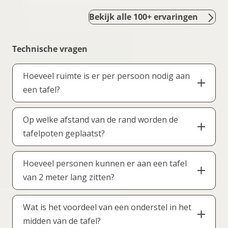
Bekijk alle 100+ ervaringen
Technische vragen
Hoeveel ruimte is er per persoon nodig aan
een tafel?
Gemiddeld is er per persoon ongeveer 55 tot 70
Op welke afstand van de rand worden de
cm ruimte aan tafel nodig. De exacte benodigde
tafelpoten geplaatst?
ruimte hangt af van het type stoel dat wordt
gebruikt. Stoelen zonder armleuning nemen
Standaard worden de poten op 7-10 cm uit de
minder ruimte in, terwijl stoelen met
Hoeveel personen kunnen er aan een tafel
rand geplaatst. De montage vindt ter plaatse
armleuning of bredere kuipstoelen wat meer
van 2 meter lang zitten?
plaats, zodat de plaatsing nauwkeurig kan
ruimte vragen.
worden afgestemd op uw wensen en de
Dat hangt onder andere af van de positie en
functionele indeling van de tafel.
Wat is het voordeel van een onderstel in het
breedte van de tafelpoten. Hieronder een
midden van de tafel?
rekenvoorbeeld gebaseerd op een tafel van