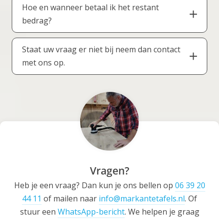
montage van de tafelpoten wordt ter plaatse
verwachten. Mocht er toch iets mis zijn dat
Hoe en wanneer betaal ik het restant
afwerken volgens uw specifieke wensen,
verzorgd.
onder de garantie valt, dan zorgen wij voor een
bedrag?
vragen wij een aanbetaling van 30%. Dit geeft
passende oplossing.
ons de zekerheid om met vertrouwen te
Het resterende bedrag betaalt u bij de
starten met de productie en materialen op
Staat uw vraag er niet bij neem dan contact
aflevering. U kunt gewoon pinnen bij onze
maat in te kopen. De aanbetaling is dus een
met ons op.
bezorger.
bevestiging van uw opdracht.
Per telefoon, Whatsapp, of per mail. We helpen
u graag verder.
Vragen?
Heb je een vraag? Dan kun je ons bellen op
06 39 20
44 11
of mailen naar
info@markantetafels.nl
. Of
stuur een
WhatsApp-bericht
. We helpen je graag