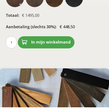
Totaal:
€ 1495,00
Aanbetaling (slechts 30%):
Deens
In mijn winkelmand
ovale
tafel
met
eiken
Matrix
onderstel
aantal