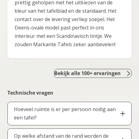
prettig geholpen met het uitkiezen van de
kleur van het tafelblad en de standaard. Het
contact over de levering verliep soepel. Het
Deens-ovale model past perfect in ons
interieur met een Scandinavisch tintje. We
zouden Markante Tafels zeker aanbevelen!
Bekijk alle 100+ ervaringen
Technische vragen
Hoeveel ruimte is er per persoon nodig aan
een tafel?
Gemiddeld is er per persoon ongeveer 55 tot 70
Op welke afstand van de rand worden de
cm ruimte aan tafel nodig. De exacte benodigde